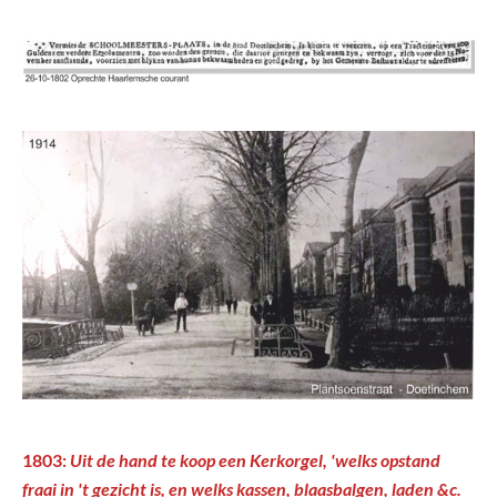
1803:
Uit de hand te koop een Kerkorgel, 'welks opstand
fraai in 't gezicht is, en welks kassen, blaasbalgen, laden &c.