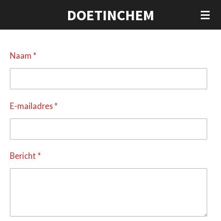
DOETINCHEM
Ga
direct
naar
de
Naam *
hoofdinhoud
E-mailadres *
Bericht *