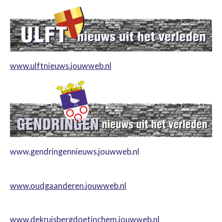
www.ulftnieuws.jouwweb.nl
www.gendringennieuws.jouwweb.nl
www.oudgaanderen.jouwweb.nl
www.dekruisbergdoetinchem.jouwweb.nl